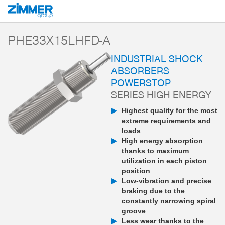
Start
Products
Components
Damping technology
PowerStop industri
PHE33X15LHFD-A
INDUSTRIAL SHOCK
ABSORBERS
POWERSTOP
SERIES HIGH ENERGY
Highest quality for the most
extreme requirements and
loads
High energy absorption
thanks to maximum
utilization in each piston
position
Low-vibration and precise
braking due to the
constantly narrowing spiral
groove
Less wear thanks to the