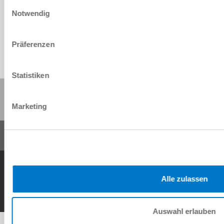
Einwilligungsauswahl
Download
Notwendig
Präferenzen
Statistiken
Share this page:
Marketing
General Terms and Conditions
Data Protection Policy
Imprint
Contact
Copyright © ZIMMER GROUP 2026
Alle zulassen
Auswahl erlauben