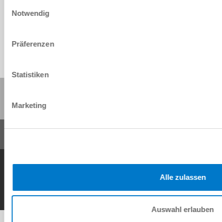
Einwilligungsauswahl
Download
Notwendig
Präferenzen
Statistiken
Share this page:
Marketing
General Terms and Conditions
Data Protection Policy
Imprint
Contact
Copyright © ZIMMER GROUP 2026
Alle zulassen
Auswahl erlauben