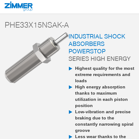
Start
Products
Components
Damping technology
PowerStop industri
PHE33X15NSAK-A
INDUSTRIAL SHOCK
ABSORBERS
POWERSTOP
SERIES HIGH ENERGY
Highest quality for the most
extreme requirements and
loads
High energy absorption
thanks to maximum
utilization in each piston
position
Low-vibration and precise
braking due to the
constantly narrowing spiral
groove
Less wear thanks to the