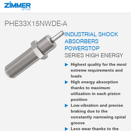
Start
Products
Components
Damping technology
PowerStop industri
PHE33X15NWDE-A
INDUSTRIAL SHOCK
ABSORBERS
POWERSTOP
SERIES HIGH ENERGY
Highest quality for the most
extreme requirements and
loads
High energy absorption
thanks to maximum
utilization in each piston
position
Low-vibration and precise
braking due to the
constantly narrowing spiral
groove
Less wear thanks to the