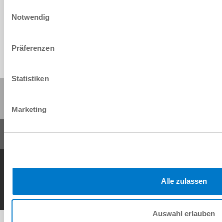
Einwilligungsauswahl
Download
Notwendig
Präferenzen
Statistiken
Share this page:
Marketing
General Terms and Conditions
Data Protection Policy
Imprint
Contact
Copyright © ZIMMER GROUP 2026
Alle zulassen
Auswahl erlauben