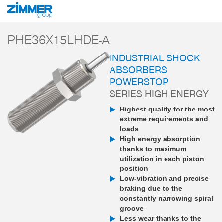
Start
Products
Components
Damping technology
PowerStop industri
PHE36X15LHDE-A
INDUSTRIAL SHOCK
ABSORBERS
POWERSTOP
SERIES HIGH ENERGY
Highest quality for the most
extreme requirements and
loads
High energy absorption
thanks to maximum
utilization in each piston
position
Low-vibration and precise
braking due to the
constantly narrowing spiral
groove
Less wear thanks to the