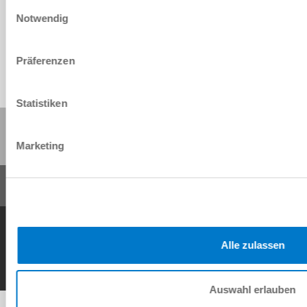
Einwilligungsauswahl
Download
Notwendig
Präferenzen
Statistiken
Share this page:
Marketing
General Terms and Conditions
Data Protection Policy
Imprint
Contact
Copyright © ZIMMER GROUP 2026
Alle zulassen
Auswahl erlauben