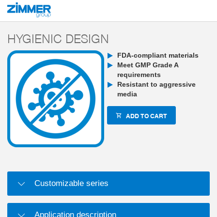
Start
Products
Components
Handling technology
2-jaw parallel grippe
HYGIENIC DESIGN
FDA-compliant materials
Meet GMP Grade A
requirements
Resistant to aggressive
media
ADD TO CART
Customizable series
Application description