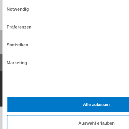
Einwilligungsauswahl
Notwendig
Präferenzen
Share this page:
Statistiken
Marketing
General Terms and Conditions
Data Protection Policy
Imprint
Contact
Copyright © ZIMMER GROUP 2026
Alle zulassen
Auswahl erlauben