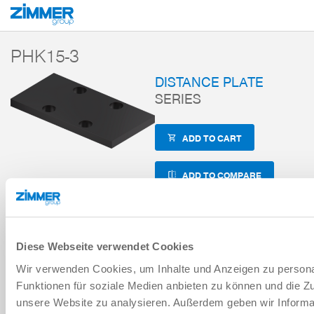
Start
Products
Components
Handling technology
Accessories
Z
PHK15-3
DISTANCE PLATE
SERIES
ADD TO CART
ADD TO COMPARE
Technical Data
Diese Webseite verwendet Cookies
Wir verwenden Cookies, um Inhalte und Anzeigen zu persona
Funktionen für soziale Medien anbieten zu können und die Zug
DOWNLOADS
unsere Website zu analysieren. Außerdem geben wir Informa