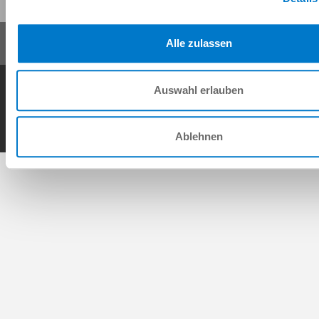
Alle zulassen
General Terms and Conditions
Data Protection Policy
Imprint
Contact
Auswahl erlauben
Copyright © ZIMMER GROUP 2026
Ablehnen