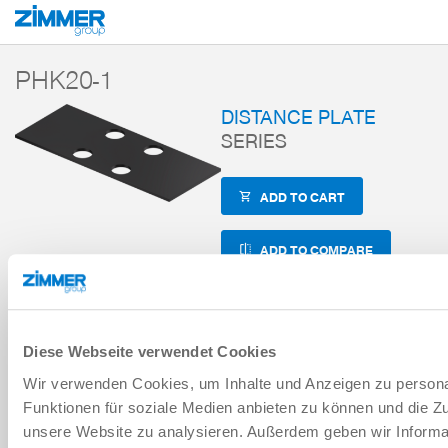
Start
Products
Components
Handling technology
Accessories
Z
PHK20-1
DISTANCE PLATE
SERIES
ADD TO CART
ADD TO COMPARE
Technical Data
Diese Webseite verwendet Cookies
Wir verwenden Cookies, um Inhalte und Anzeigen zu persona
Funktionen für soziale Medien anbieten zu können und die Zug
DOWNLOADS
unsere Website zu analysieren. Außerdem geben wir Informa