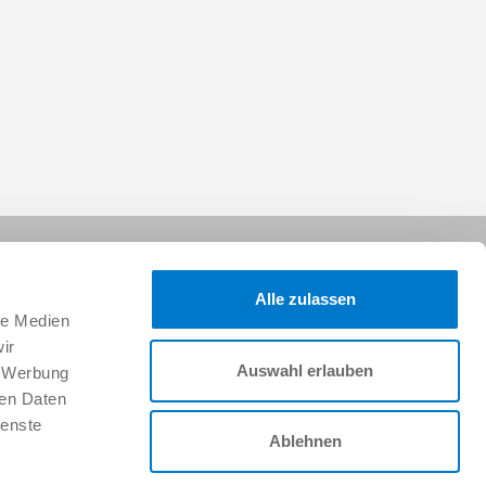
Alle zulassen
le Medien
ir
Auswahl erlauben
, Werbung
Follow us on:
ren Daten
ienste
Ablehnen
Career