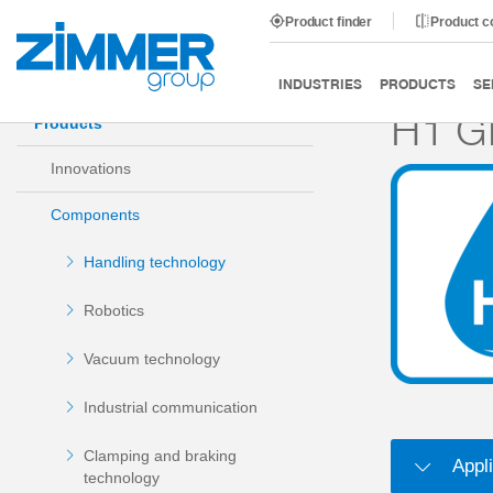
Product finder
Product 
Start
Products
Components
Handling technology
INDUSTRIES
PRODUCTS
SE
H1 G
Products
Innovations
Components
Handling technology
Robotics
Vacuum technology
Industrial communication
Clamping and braking
Appli
technology