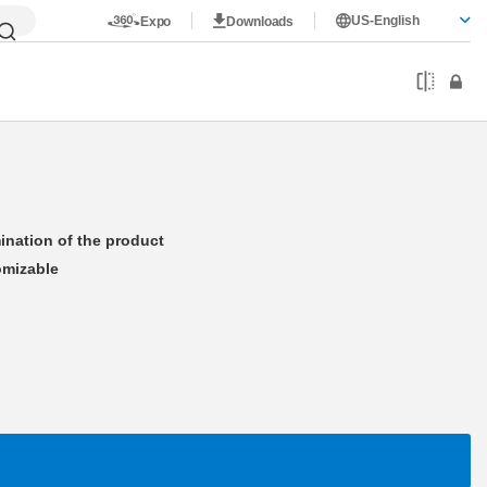
US-English
Expo
Downloads
ing
ination of the product
tomizable