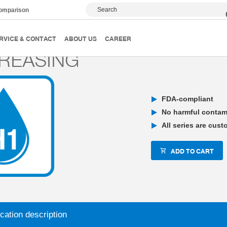
Search
comparison
Grippers for special tasks
Individualizations
H1 greas
RVICE & CONTACT
ABOUT US
CAREER
REASING
FDA-compliant
No harmful contam
All series are cus
ADD TO CART
cation description