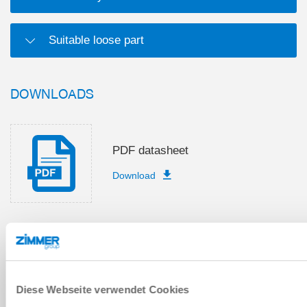
Suitable loose part
DOWNLOADS
PDF datasheet
Download
Spare part boms
Download
Diese Webseite verwendet Cookies