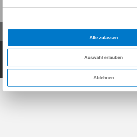
Share this page:
Alle zulassen
General Terms and Conditions
Data Protection Policy
Imprint
Contact
Auswahl erlauben
Copyright © ZIMMER GROUP 2026
Ablehnen