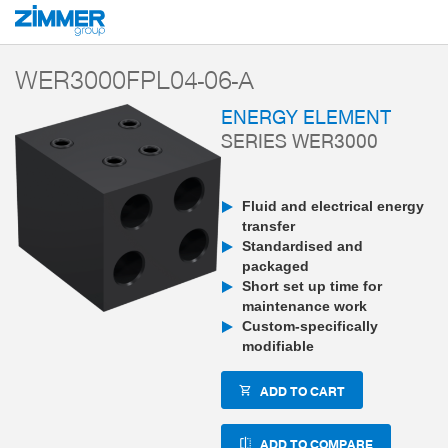
Start
Products
Components
Robotics
Energy Elements
Series 
WER3000FPL04-06-A
ENERGY ELEMENT
SERIES WER3000
Fluid and electrical energy
transfer
Standardised and
packaged
Short set up time for
maintenance work
Custom-specifically
modifiable
ADD TO CART
ADD TO COMPARE