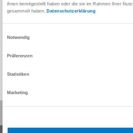
instructions
ihnen bereitgestellt haben oder die sie im Rahmen Ihrer Nut
gesammelt haben.
Datenschutzerklärung
Download
Einwilligungsauswahl
Notwendig
Download CAD data
Präferenzen
Download
Statistiken
Marketing
Share this page: