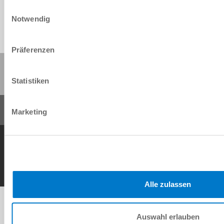
Einwilligungsauswahl
Notwendig
Präferenzen
Share this page:
Statistiken
Marketing
General Terms and Conditions
Data Protection Policy
Imprint
Contact
Copyright © ZIMMER GROUP 2026
Alle zulassen
Auswahl erlauben