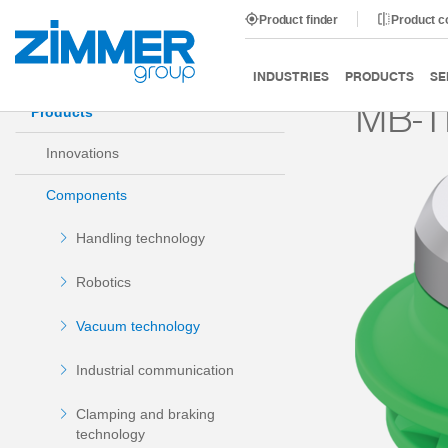
Product finder
Product 
Start
Products
Components
Vacuum technology
INDUSTRIES
PRODUCTS
SE
MB-T
Products
Innovations
Components
Handling technology
Robotics
Vacuum technology
Industrial communication
Clamping and braking
technology