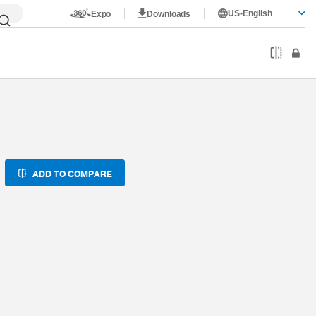
US-English
Expo
Downloads
-18F
ADD TO COMPARE