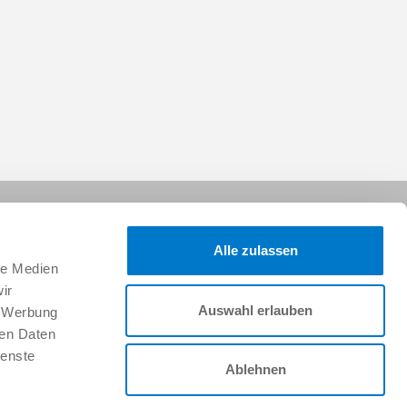
Alle zulassen
le Medien
ir
Auswahl erlauben
, Werbung
Follow us on:
ren Daten
ienste
Ablehnen
Career