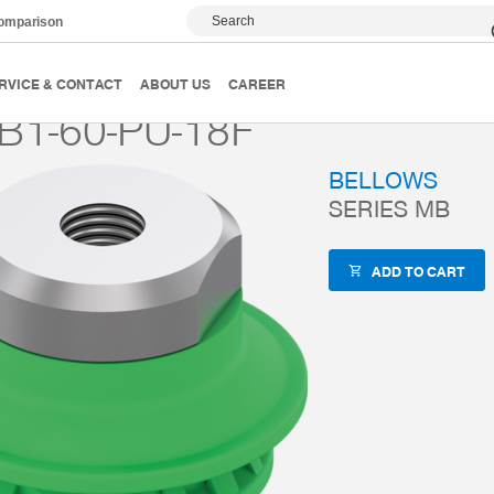
Search
comparison
Magic Cups
Bellows
Series MB
MB-TB1-60-PU
RVICE & CONTACT
ABOUT US
CAREER
B1-60-PU-18F
BELLOWS
SERIES MB
ADD TO CART