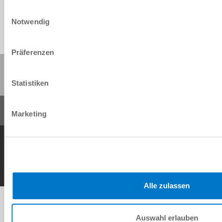
Einwilligungsauswahl
Notwendig
Präferenzen
Share this page:
Statistiken
Marketing
General Terms and Conditions
Data Protection Policy
Imprint
Contact
Copyright © ZIMMER GROUP 2026
Alle zulassen
Auswahl erlauben