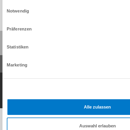
Einwilligungsauswahl
Notwendig
Präferenzen
Share this page:
Statistiken
Marketing
General Terms and Conditions
Data Protection Policy
Imprint
Contact
Copyright © ZIMMER GROUP 2026
Alle zulassen
Auswahl erlauben