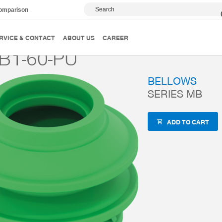
Search
comparison
Magic Grippers
Bellows
Series MB
MB-TB1-60
RVICE & CONTACT
ABOUT US
CAREER
B1-60-PU
BELLOWS
SERIES MB
ADD TO CART