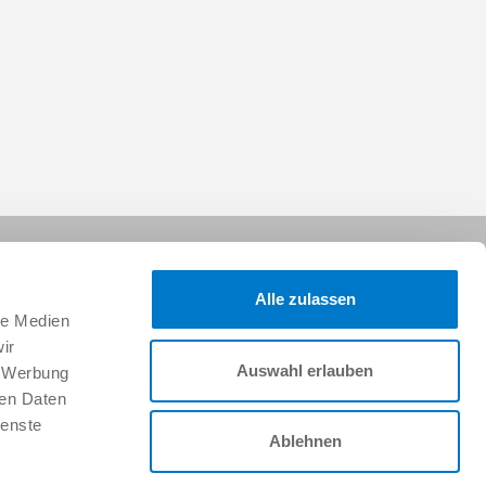
Alle zulassen
le Medien
ir
Auswahl erlauben
, Werbung
Follow us on:
ren Daten
ienste
Ablehnen
Career