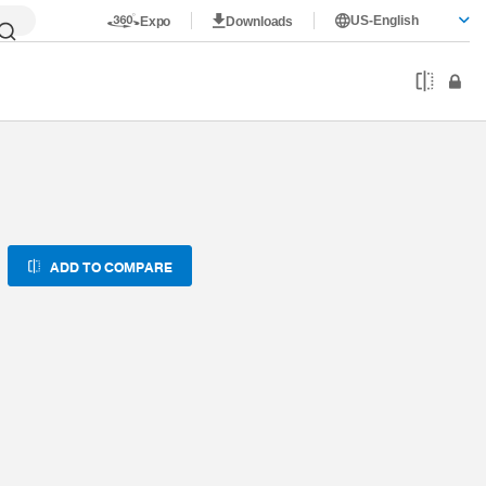
US-English
Expo
Downloads
-PU
ADD TO COMPARE