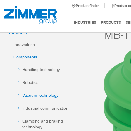
Product finder
Product 
Start
Products
Components
Vacuum technology
INDUSTRIES
PRODUCTS
SE
MB-T
Products
Innovations
Components
Handling technology
Robotics
Vacuum technology
Industrial communication
Clamping and braking
technology