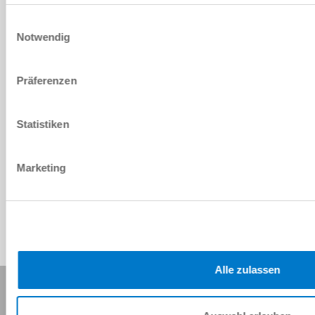
Einwilligungsauswahl
Comfort App
Notwendig
Descargar
Präferenzen
Statistiken
Software HMI
Descargar
Marketing
Alle zulassen
Compartir esta página: