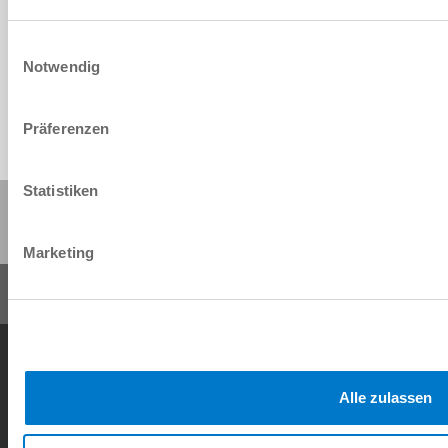
Comfort App
Descargar
Einwilligungsauswahl
Notwendig
Präferenzen
Statistiken
Compartir esta página:
Marketing
Condiciones generales de contrato
Política de privacidad
Nota legal
Contacto
Alle zulassen
Copyright © ZIMMER GROUP 2026