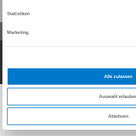
Compartir esta página:
Statistiken
Marketing
Condiciones generales de contrato
Política de privacidad
Nota legal
Contacto
Copyright © ZIMMER GROUP 2026
Alle zulassen
Auswahl erlaube
Ablehnen