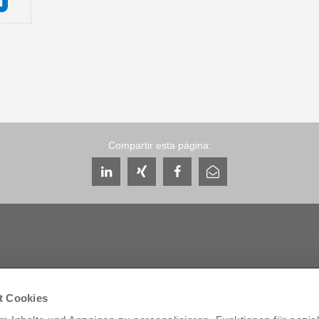
Compartir esta página:
Servicio y contacto
Empresa
t Cookies
Personas de contacto a escala mundial
THE KNOW-HOW FACT