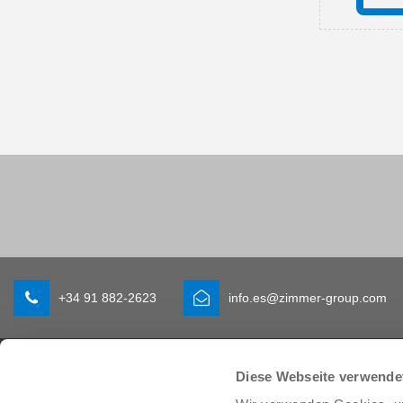
+34 91 882-2623
info.es@zimmer-group.com
Industrias
Productos
Diese Webseite verwende
Movilidad
Novedades