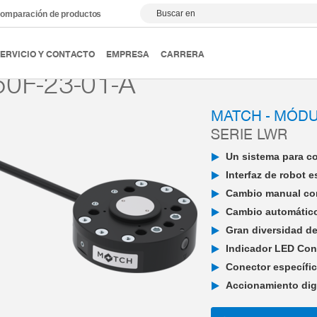
Buscar en
omparación de productos
TCH - End-of-Arm-Ecosystem
MATCH - Módulo robot
NE
ERVICIO Y CONTACTO
EMPRESA
CARRERA
0F-23-01-A
MATCH - MÓD
SERIE LWR
Un sistema para c
Interfaz de robot 
Cambio manual con
Cambio automático 
Gran diversidad de
Indicador LED Con
Conector específic
Accionamiento digi