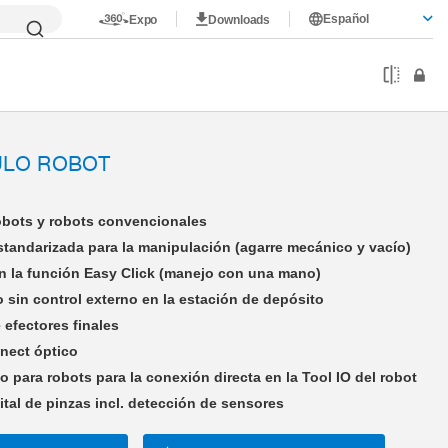
Español
Expo
Downloads
URA
LWR50F-23-01-A
ULO ROBOT
obots y robots convencionales
estandarizada para la manipulación (agarre mecánico y vacío)
 la función Easy Click (manejo con una mano)
sin control externo en la estación de depósito
 efectores finales
nect óptico
o para robots para la conexión directa en la Tool IO del robot
tal de pinzas incl. detección de sensores