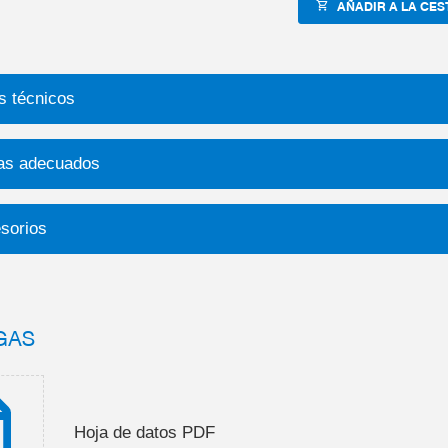
AÑADIR A LA CES
s técnicos
as adecuados
sorios
GAS
Hoja de datos PDF