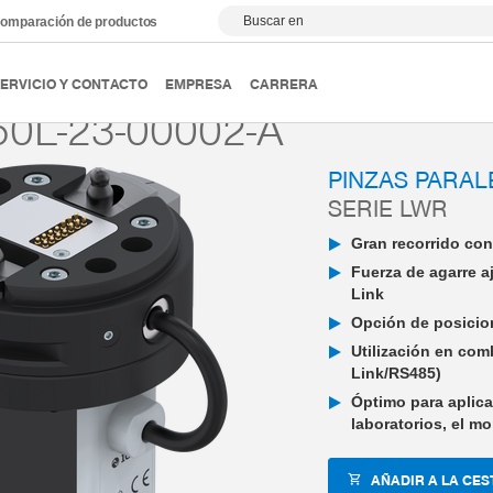
Buscar en
omparación de productos
TCH - End-of-Arm-Ecosystem
MATCH - Pinzas
LWR - GE
ERVICIO Y CONTACTO
EMPRESA
CARRERA
0L-23-00002-A
PINZAS PARAL
SERIE LWR
Gran recorrido co
Fuerza de agarre a
Link
Opción de posicion
Utilización en com
Link/RS485)
Óptimo para aplic
laboratorios, el mon
AÑADIR A LA CES