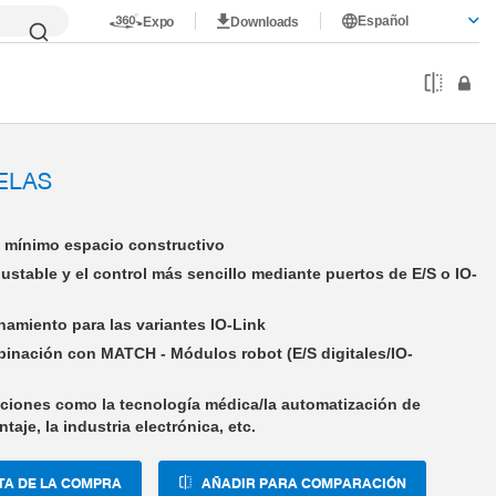
Español
Expo
Downloads
P2000
LWR50L-23-00002-A
ELAS
n mínimo espacio constructivo
justable y el control más sencillo mediante puertos de E/S o IO-
amiento para las variantes IO-Link
binación con MATCH - Módulos robot (E/S digitales/IO-
aciones como la tecnología médica/la automatización de
taje, la industria electrónica, etc.
TA DE LA COMPRA
AÑADIR PARA COMPARACIÓN