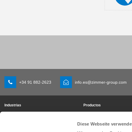
+34 91 882-2623
info.es@zimmer-group.com
Industrias
Productos
Movilidad
Novedades
Ingenería de máquina e instalaciones
Componentes
Diese Webseite verwende
Bienes de consumo
Soluciones de sistema