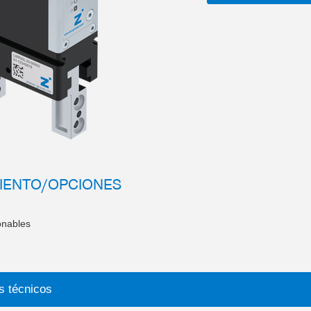
IENTO/OPCIONES
onables
s técnicos