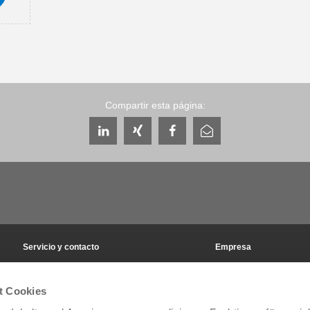
Compartir esta página:
Servicio y contacto
Empresa
Personas de contacto a escala mundial
THE KNOW-HOW FACT
Contacto de servicio
Historia
t Cookies
Formulario de contacto
Emplazamientos