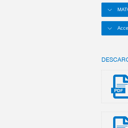
MATC
Acce
DESCAR