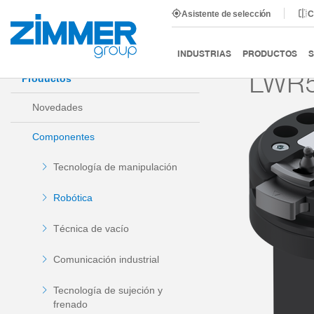
Asistente de selección
C
Inicio
Productos
Componentes
Robótica
MA
INDUSTRIAS
PRODUCTOS
S
LWR5
Productos
Novedades
Componentes
Tecnología de manipulación
Robótica
Técnica de vacío
Comunicación industrial
Tecnología de sujeción y
frenado