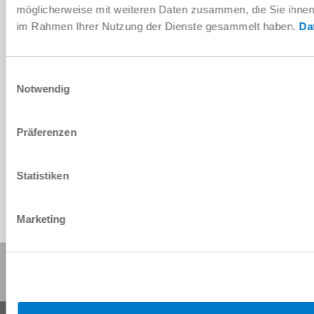
möglicherweise mit weiteren Daten zusammen, die Sie ihnen b
instrucciones de servicio
im Rahmen Ihrer Nutzung der Dienste gesammelt haben.
Da
Descargar
Einwilligungsauswahl
Notwendig
Descargar datos CAD
Präferenzen
Descargar
Statistiken
Marketing
Compartir esta página: