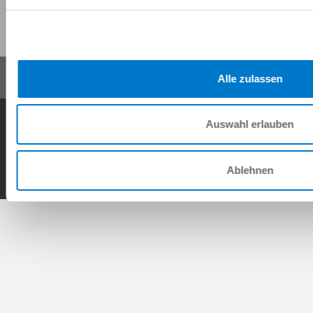
Compartir esta página:
Alle zulassen
Condiciones generales de contrato
Política de privacidad
Nota legal
Auswahl erlauben
Contacto
Copyright © ZIMMER GROUP 2026
Ablehnen