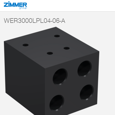
Inicio
Productos
Componentes
Robótica
Módulos de transmisión
WER3000LPL04-06-A