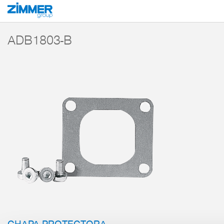
Inicio
Productos
Componentes
Tecnología de manipulación
Accesori
ADB1803-B
CHAPA PROTECTORA