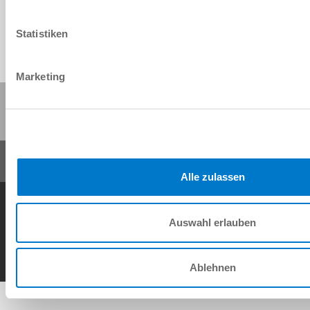
Statistiken
Marketing
Compartir esta página:
Alle zulassen
Condiciones generales de contrato
Política de privacidad
Nota legal
Contacto
Auswahl erlauben
Copyright © ZIMMER GROUP 2026
Ablehnen