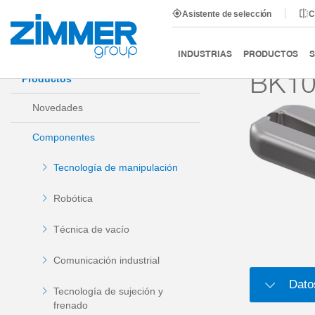
Asistente de selección
C
Inicio
Productos
Componentes
Tecnología de man
INDUSTRIAS
PRODUCTOS
S
BK10
Productos
Novedades
Componentes
Tecnología de manipulación
Robótica
Técnica de vacío
Comunicación industrial
Dato
Tecnología de sujeción y
frenado