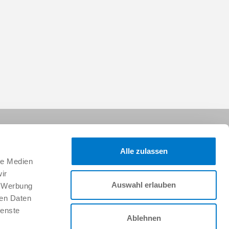
Alle zulassen
le Medien
ir
Auswahl erlauben
, Werbung
Síganos:
ren Daten
ienste
Ablehnen