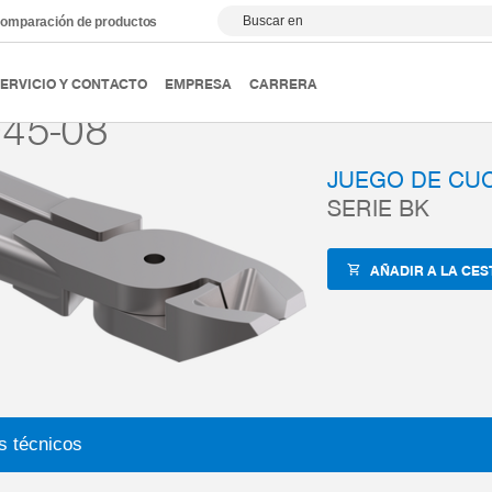
Buscar en
omparación de productos
ipulación
Accesorios
ZUB-REF
BK1045-08
ERVICIO Y CONTACTO
EMPRESA
CARRERA
45-08
JUEGO DE CU
SERIE BK
AÑADIR A LA CES
s técnicos