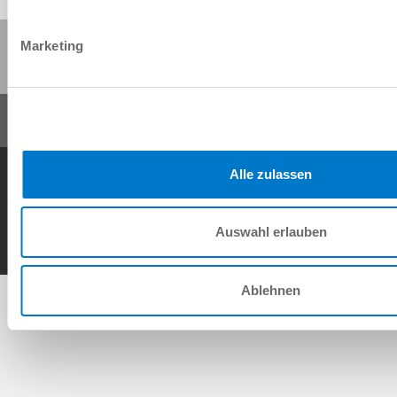
Compartir esta página:
Marketing
Condiciones generales de contrato
Política de privacidad
Nota legal
Alle zulassen
Contacto
Copyright © ZIMMER GROUP 2026
Auswahl erlauben
Ablehnen