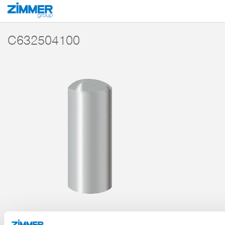
Inicio
Productos
Componentes
Tecnología de manipulación
Accesori
C632504100
PASADOR CILÍNDRICO