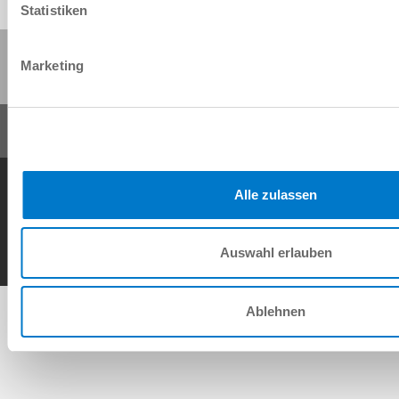
Statistiken
Compartir esta página:
Marketing
Condiciones generales de contrato
Política de privacidad
Nota legal
Alle zulassen
Contacto
Copyright © ZIMMER GROUP 2026
Auswahl erlauben
Ablehnen