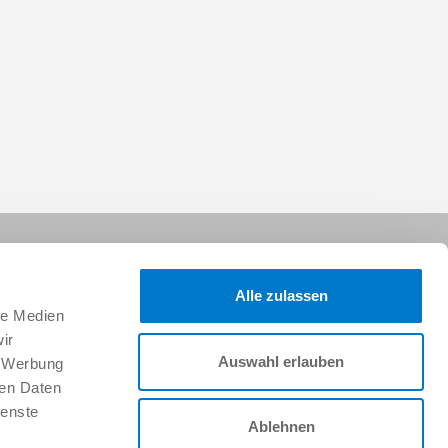
Alle zulassen
le Medien
ir
Auswahl erlauben
, Werbung
Síganos:
ren Daten
ienste
Ablehnen