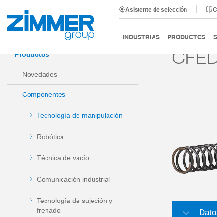
Asistente de selección
C
Inicio
Productos
Componentes
Tecnología de man
INDUSTRIAS
PRODUCTOS
S
CFED
Productos
Novedades
Componentes
Tecnología de manipulación
Robótica
Técnica de vacío
Comunicación industrial
Tecnología de sujeción y
frenado
Dato