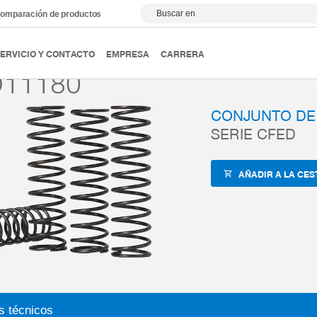
Buscar en
omparación de productos
ipulación
Accesorios
ZUB-REF
CFED11180
ERVICIO Y CONTACTO
EMPRESA
CARRERA
11180
CONJUNTO DE
SERIE CFED
AÑADIR A LA CES
s técnicos