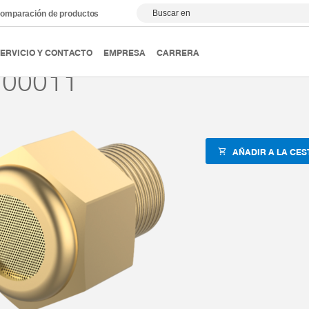
Buscar en
omparación de productos
ipulación
Accesorios
ZUB-REF
CFILT00011
ERVICIO Y CONTACTO
EMPRESA
CARRERA
T00011
AÑADIR A LA CES