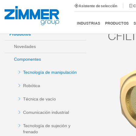
Asistente de selección
C
Inicio
Productos
Componentes
Tecnología de man
INDUSTRIAS
PRODUCTOS
S
CFIL
Productos
Novedades
Componentes
Tecnología de manipulación
Robótica
Técnica de vacío
Comunicación industrial
Tecnología de sujeción y
frenado