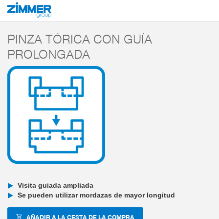
Inicio
Productos
Componentes
Tecnología de manipulación
Pinzas pa
PINZA TÓRICA CON GUÍA
PROLONGADA
Visita guiada ampliada
Se pueden utilizar mordazas de mayor longitud
AÑADIR A LA CESTA DE LA COMPRA