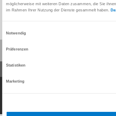
möglicherweise mit weiteren Daten zusammen, die Sie ihnen b
im Rahmen Ihrer Nutzung der Dienste gesammelt haben.
Da
Einwilligungsauswahl
Notwendig
Compartir esta página:
Präferenzen
Statistiken
Marketing
Condiciones generales de contrato
Política de privacidad
Nota legal
Contacto
Copyright © ZIMMER GROUP 2026