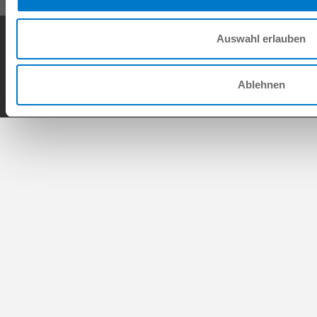
Condiciones generales de contrato
Política de privacidad
Nota legal
Auswahl erlauben
Contacto
Copyright © ZIMMER GROUP 2026
Ablehnen