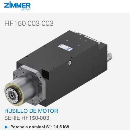
Inicio
Productos
Componentes
Tecnología de máquina-herramienta
H
HF150-003-003
HUSILLO DE MOTOR
SERIE HF150-003
Potencia nominal S1: 14,5 kW