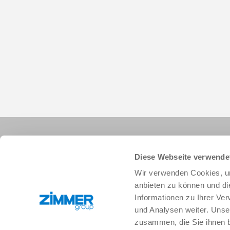
Diese Webseite verwende
Wir verwenden Cookies, um
anbieten zu können und di
Informationen zu Ihrer Ve
+34 91 882-2623
info.es@zimmer-group.com
und Analysen weiter. Unse
zusammen, die Sie ihnen b