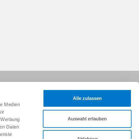
Alle zulassen
le Medien
ir
Auswahl erlauben
, Werbung
Síganos:
ren Daten
ienste
Ablehnen