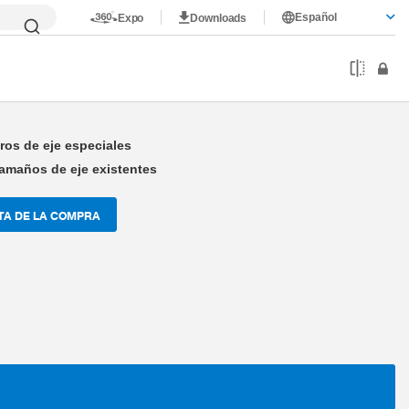
Español
Expo
Downloads
ualizaciones
Diámetro especial
ros de eje especiales
 tamaños de eje existentes
TA DE LA COMPRA