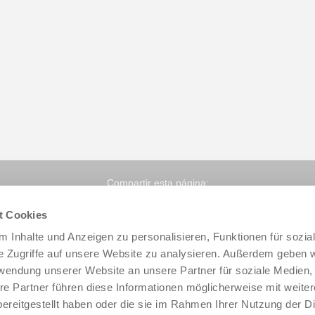
Compartir esta página:
t Cookies
 Inhalte und Anzeigen zu personalisieren, Funktionen für sozia
e Zugriffe auf unsere Website zu analysieren. Außerdem geben w
rwendung unserer Website an unsere Partner für soziale Medien
re Partner führen diese Informationen möglicherweise mit weite
ereitgestellt haben oder die sie im Rahmen Ihrer Nutzung der D