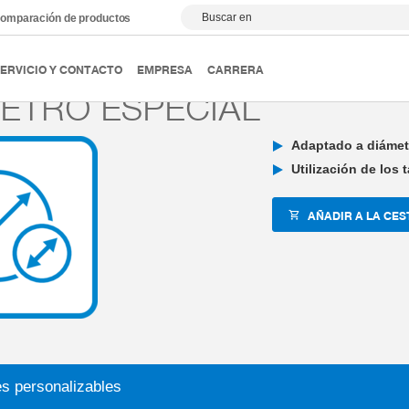
Buscar en
omparación de productos
ción y frenado
Elementos de sujeción y de frenado
Individ
ERVICIO Y CONTACTO
EMPRESA
CARRERA
ETRO ESPECIAL
Adaptado a diámet
Utilización de los
AÑADIR A LA CES
es personalizables