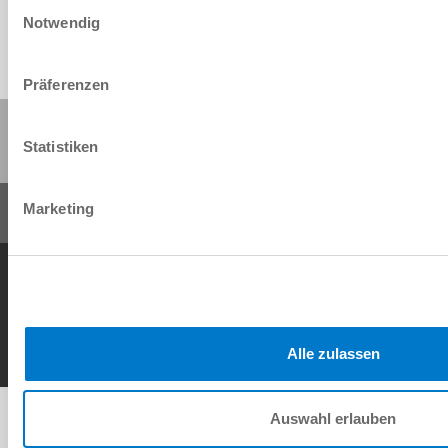
Einwilligungsauswahl
Notwendig
Präferenzen
Compartir esta página:
Statistiken
Marketing
Condiciones generales de contrato
Política de privacidad
Nota legal
Contacto
Copyright © ZIMMER GROUP 2026
Alle zulassen
Auswahl erlauben