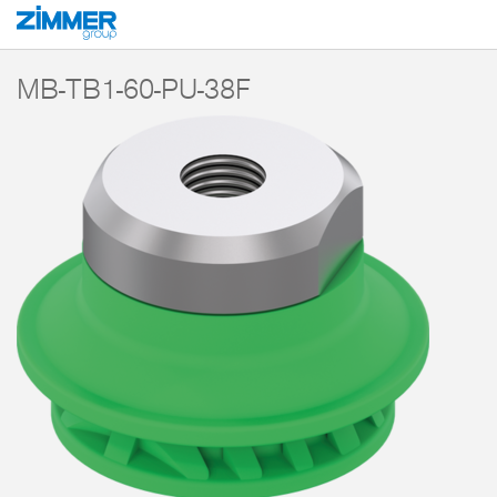
Inicio
Productos
Componentes
Técnica de vacío
Magic Cups
Fu
MB-TB1-60-PU-38F