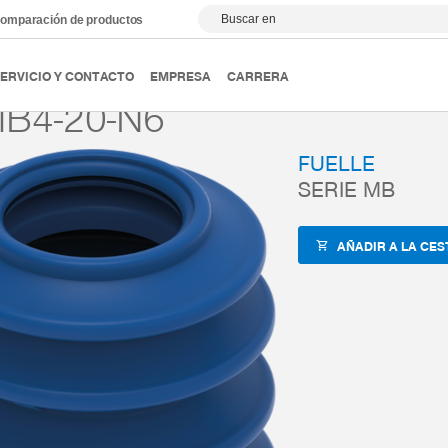
Buscar en
omparación de productos
Magic Grippers
Fuelles
Serie MB
MB-MB4-20-
ERVICIO Y CONTACTO
EMPRESA
CARRERA
B4-20-N6
FUELLE
SERIE MB
AÑADIR A LA CES