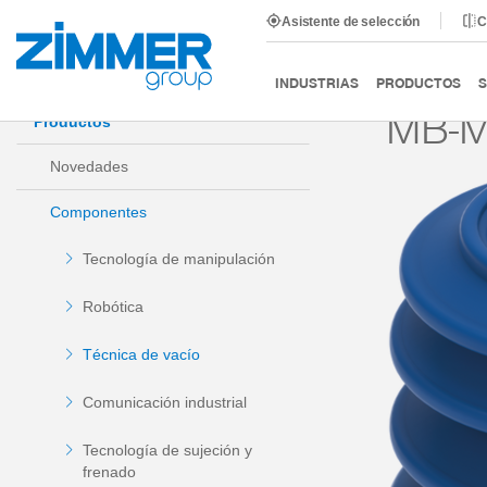
Asistente de selección
C
Inicio
Productos
Componentes
Técnica de vacío
INDUSTRIAS
PRODUCTOS
S
MB-M
Productos
Novedades
Componentes
Tecnología de manipulación
Robótica
Técnica de vacío
Comunicación industrial
Tecnología de sujeción y
frenado