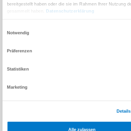
bereitgestellt haben oder die sie im Rahmen Ihrer Nutzung d
ENVIAR
gesammelt haben.
Datenschutzerklärung
Einwilligungsauswahl
Notwendig
Datos técnicos
Präferenzen
Accesorios
Statistiken
Parte suelta adecuada
Marketing
DESCARGAS
Details
Hoja de datos PDF
Alle zulassen