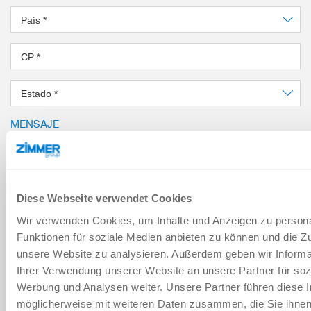
País
*
CP
*
Estado
*
MENSAJE
Mensaje
*
Diese Webseite verwendet Cookies
Captcha
Wir verwenden Cookies, um Inhalte und Anzeigen zu persona
Funktionen für soziale Medien anbieten zu können und die Zug
unsere Website zu analysieren. Außerdem geben wir Informa
Ihrer Verwendung unserer Website an unsere Partner für soz
He leído y acepto la
política de privacidad
.
*
Werbung und Analysen weiter. Unsere Partner führen diese 
möglicherweise mit weiteren Daten zusammen, die Sie ihne