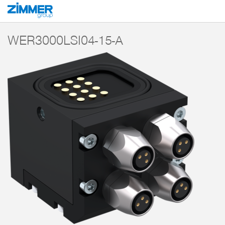
Démarrage
Produits
Composants
Robotique
Éléments énergétiques
WER3000LSI04-15-A