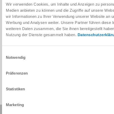
Wir verwenden Cookies, um Inhalte und Anzeigen zu personal
Medien anbieten zu können und die Zugriffe auf unsere Web
Instructions de montage et de
wir Informationen zu Ihrer Verwendung unserer Website an un
service
Werbung und Analysen weiter. Unsere Partner führen diese 
weiteren Daten zusammen, die Sie ihnen bereitgestellt habe
Télécharger
Nutzung der Dienste gesammelt haben.
Datenschutzerklär
Einwilligungsauswahl
Notwendig
Télécharger les données de CAO
Télécharger
Präferenzen
Statistiken
Marketing
Partager cette page :