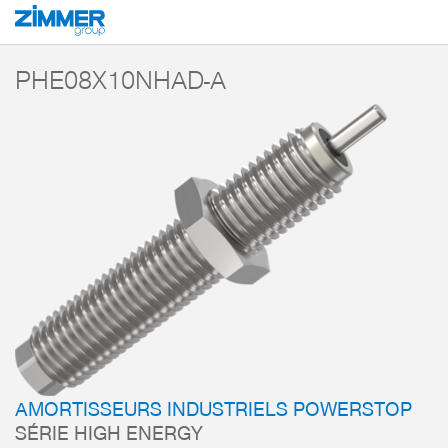
Démarrage
Produits
Composants
Technique d’amortissement
Amorti
PHE08X10NHAD-A
AMORTISSEURS INDUSTRIELS POWERSTOP
SÉRIE HIGH ENERGY