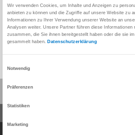
Wir verwenden Cookies, um Inhalte und Anzeigen zu personal
anbieten zu können und die Zugriffe auf unsere Website zu 
Informationen zu Ihrer Verwendung unserer Website an unse
Télécharger les données de CAO
Analysen weiter. Unsere Partner führen diese Informationen
zusammen, die Sie ihnen bereitgestellt haben oder die sie 
Télécharger
gesammelt haben.
Datenschutzerklärung
Einwilligungsauswahl
Notwendig
Partager cette page :
Präferenzen
Statistiken
Marketing
Conditions générales de vente
Protection des données
Mentions légales
Contact