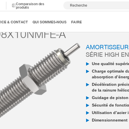
Comparaison des
Recherche
produits
ortissement
Amortisseur industriel PowerStop
High Energy
ICE & CONTACT
QUI SOMMES-NOUS
FAIRE
8X10NMFE-A
AMORTISSEUR
SÉRIE HIGH E
Une qualité supérie
Charge optimale d
absorption d’éner
Décélération préci
de la rainure hélic
Guidage de piston 
Sécurité de fonctio
Utilisation d’acier
Dimensionnement in