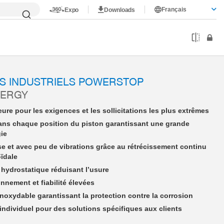
Français
Expo
Downloads
PHE08X10NMFE-A
S INDUSTRIELS POWERSTOP
NERGY
ure pour les exigences et les sollicitations les plus extrêmes
ans chaque position du piston garantissant une grande
gie
se et avec peu de vibrations grâce au rétrécissement continu
oïdale
hydrostatique réduisant l’usure
nnement et fiabilité élevées
 inoxydable garantissant la protection contre la corrosion
dividuel pour des solutions spécifiques aux clients