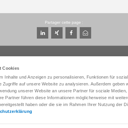
Partager cette page :
t Cookies
 Inhalte und Anzeigen zu personalisieren, Funktionen für sozia
Service & contact
Qui sommes-nous
e Zugriffe auf unsere Website zu analysieren. Außerdem geben w
Interlocuteurs
THE KNOW-HOW FA
rwendung unserer Website an unsere Partner für soziale Medien
Contact du service
Histoire
re Partner führen diese Informationen möglicherweise mit weite
Formulaire de contact
Localités
ereitgestellt haben oder die sie im Rahmen Ihrer Nutzung der D
Pré-vente
Salons et événement
chutzerklärung
Service
Gestion de la qualité,
l'environnement
Fourniture / téléchargement de
données
Zimmer Group Award