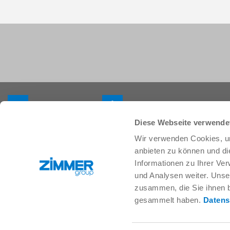
+33 388 833896
info.fr@zimmer-group.com
Diese Webseite verwende
Wir verwenden Cookies, um
Secteurs
Produits
anbieten zu können und di
Mobilité
Nouveautés
Informationen zu Ihrer Ve
Construction de machineset
Composants
und Analysen weiter. Unse
d’installations
Solutions système
zusammen, die Sie ihnen b
Biens de consommation
Technique des procédés
gesammelt haben.
Datens
Logistique
SOFT CLOSE
Biologie
Services numériques
Électronique
Moteur de recherche pour