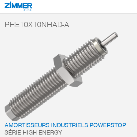
Démarrage
Produits
Composants
Technique d’amortissement
Amorti
PHE10X10NHAD-A
AMORTISSEURS INDUSTRIELS POWERSTOP
SÉRIE HIGH ENERGY