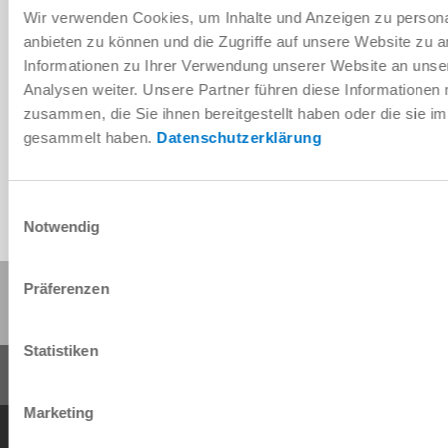
Wir verwenden Cookies, um Inhalte und Anzeigen zu personal
anbieten zu können und die Zugriffe auf unsere Website zu 
Informationen zu Ihrer Verwendung unserer Website an unse
Télécharger les données de CAO
Analysen weiter. Unsere Partner führen diese Informationen
zusammen, die Sie ihnen bereitgestellt haben oder die sie 
Télécharger
gesammelt haben.
Datenschutzerklärung
Einwilligungsauswahl
Notwendig
Partager cette page :
Präferenzen
Statistiken
Marketing
Conditions générales de vente
Protection des données
Mentions légales
Contact