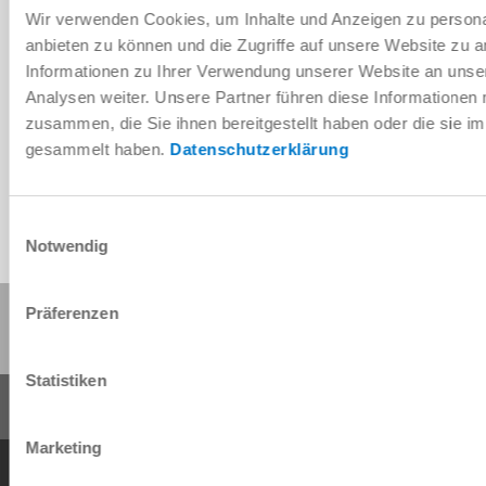
Wir verwenden Cookies, um Inhalte und Anzeigen zu personal
anbieten zu können und die Zugriffe auf unsere Website zu 
Informationen zu Ihrer Verwendung unserer Website an unse
Télécharger les données de CAO
Analysen weiter. Unsere Partner führen diese Informationen
zusammen, die Sie ihnen bereitgestellt haben oder die sie 
Télécharger
gesammelt haben.
Datenschutzerklärung
Einwilligungsauswahl
Notwendig
Partager cette page :
Präferenzen
Statistiken
Marketing
Conditions générales de vente
Protection des données
Mentions légales
Contact