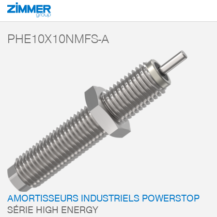
Démarrage
Produits
Composants
Technique d’amortissement
Amorti
PHE10X10NMFS-A
AMORTISSEURS INDUSTRIELS POWERSTOP
SÉRIE HIGH ENERGY