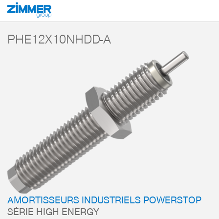
Démarrage
Produits
Composants
Technique d’amortissement
Amorti
PHE12X10NHDD-A
AMORTISSEURS INDUSTRIELS POWERSTOP
SÉRIE HIGH ENERGY