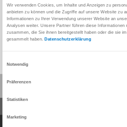
Wir verwenden Cookies, um Inhalte und Anzeigen zu personal
anbieten zu können und die Zugriffe auf unsere Website zu 
Informationen zu Ihrer Verwendung unserer Website an unse
Télécharger les données de CAO
Analysen weiter. Unsere Partner führen diese Informationen
zusammen, die Sie ihnen bereitgestellt haben oder die sie 
Télécharger
gesammelt haben.
Datenschutzerklärung
Einwilligungsauswahl
Notwendig
Partager cette page :
Präferenzen
Statistiken
Marketing
Conditions générales de vente
Protection des données
Mentions légales
Contact