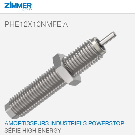
Démarrage
Produits
Composants
Technique d’amortissement
Amorti
PHE12X10NMFE-A
AMORTISSEURS INDUSTRIELS POWERSTOP
SÉRIE HIGH ENERGY