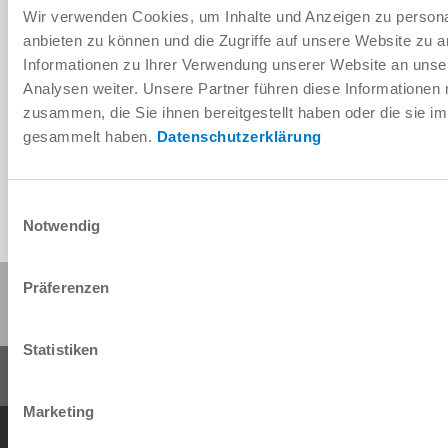
Wir verwenden Cookies, um Inhalte und Anzeigen zu personal
anbieten zu können und die Zugriffe auf unsere Website zu 
Informationen zu Ihrer Verwendung unserer Website an unse
Télécharger les données de CAO
Analysen weiter. Unsere Partner führen diese Informationen
zusammen, die Sie ihnen bereitgestellt haben oder die sie 
Télécharger
gesammelt haben.
Datenschutzerklärung
Einwilligungsauswahl
Notwendig
Partager cette page :
Präferenzen
Statistiken
Marketing
Conditions générales de vente
Protection des données
Mentions légales
Contact