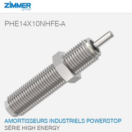
Démarrage
Produits
Composants
Technique d’amortissement
Amorti
PHE14X10NHFE-A
AMORTISSEURS INDUSTRIELS POWERSTOP
SÉRIE HIGH ENERGY