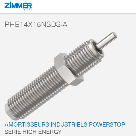
Démarrage
Produits
Composants
Technique d’amortissement
Amorti
PHE14X15NSDS-A
AMORTISSEURS INDUSTRIELS POWERSTOP
SÉRIE HIGH ENERGY