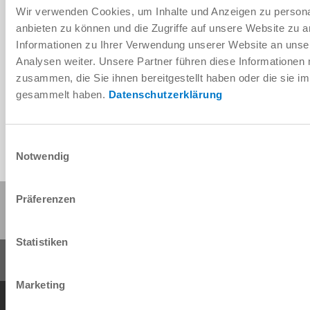
Wir verwenden Cookies, um Inhalte und Anzeigen zu personal
anbieten zu können und die Zugriffe auf unsere Website zu 
Informationen zu Ihrer Verwendung unserer Website an unse
Télécharger les données de CAO
Analysen weiter. Unsere Partner führen diese Informationen
zusammen, die Sie ihnen bereitgestellt haben oder die sie 
Télécharger
gesammelt haben.
Datenschutzerklärung
Einwilligungsauswahl
Notwendig
Partager cette page :
Präferenzen
Statistiken
Marketing
Conditions générales de vente
Protection des données
Mentions légales
Contact