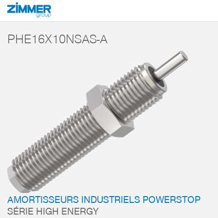
Démarrage
Produits
Composants
Technique d’amortissement
Amorti
PHE16X10NSAS-A
AMORTISSEURS INDUSTRIELS POWERSTOP
SÉRIE HIGH ENERGY