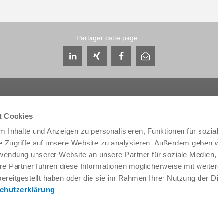
Partager cette page :
t Cookies
 Inhalte und Anzeigen zu personalisieren, Funktionen für sozia
Service & contact
Qui sommes-nous
e Zugriffe auf unsere Website zu analysieren. Außerdem geben w
Interlocuteurs
THE KNOW-HOW FA
rwendung unserer Website an unsere Partner für soziale Medien
Contact du service
Histoire
re Partner führen diese Informationen möglicherweise mit weite
Formulaire de contact
Localités
ereitgestellt haben oder die sie im Rahmen Ihrer Nutzung der D
Pré-vente
Salons et événement
chutzerklärung
Service
Gestion de la qualité,
l'environnement
Fourniture / téléchargement de
données
Zimmer Group Award