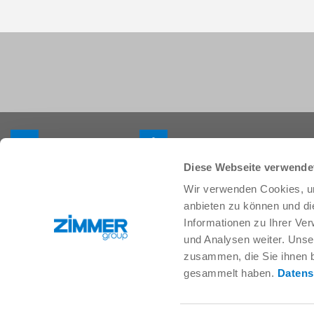
+33 388 833896
info.fr@zimmer-group.com
Diese Webseite verwende
Wir verwenden Cookies, um
Secteurs
Produits
anbieten zu können und di
Mobilité
Nouveautés
Informationen zu Ihrer Ve
Construction de machineset
Composants
und Analysen weiter. Unse
d’installations
Solutions système
zusammen, die Sie ihnen b
Biens de consommation
Technique des procédés
gesammelt haben.
Datens
Logistique
SOFT CLOSE
Biologie
Services numériques
Électronique
Moteur de recherche pour