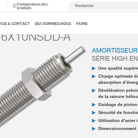
Comparaison des
Recherche
produits
ortissement
Amortisseur industriel PowerStop
High Energy
ICE & CONTACT
QUI SOMMES-NOUS
FAIRE
6X10NSDD-A
AMORTISSEUR
SÉRIE HIGH E
Une qualité supérie
Charge optimale d
absorption d’éner
Décélération préci
de la rainure hélic
Guidage de piston 
Sécurité de fonctio
Utilisation d’acier
Dimensionnement in