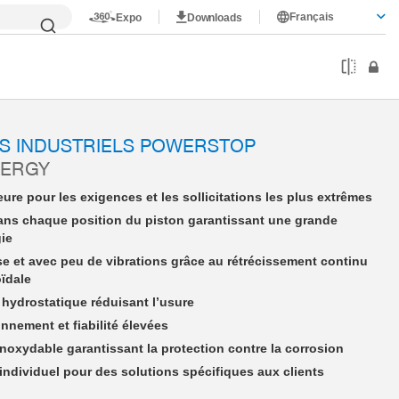
Français
Expo
Downloads
PHE16X10NSDD-A
S INDUSTRIELS POWERSTOP
NERGY
ure pour les exigences et les sollicitations les plus extrêmes
ans chaque position du piston garantissant une grande
gie
se et avec peu de vibrations grâce au rétrécissement continu
oïdale
hydrostatique réduisant l’usure
nnement et fiabilité élevées
 inoxydable garantissant la protection contre la corrosion
dividuel pour des solutions spécifiques aux clients