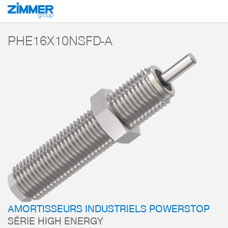
Démarrage
Produits
Composants
Technique d’amortissement
Amorti
PHE16X10NSFD-A
AMORTISSEURS INDUSTRIELS POWERSTOP
SÉRIE HIGH ENERGY