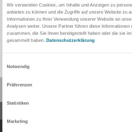
Wir verwenden Cookies, um Inhalte und Anzeigen zu personal
anbieten zu können und die Zugriffe auf unsere Website zu 
Informationen zu Ihrer Verwendung unserer Website an unse
Télécharger les données de CAO
Analysen weiter. Unsere Partner führen diese Informationen
zusammen, die Sie ihnen bereitgestellt haben oder die sie 
Télécharger
gesammelt haben.
Datenschutzerklärung
Einwilligungsauswahl
Notwendig
Partager cette page :
Präferenzen
Statistiken
Marketing
Conditions générales de vente
Protection des données
Mentions légales
Contact