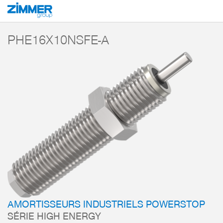
Démarrage
Produits
Composants
Technique d’amortissement
Amorti
PHE16X10NSFE-A
AMORTISSEURS INDUSTRIELS POWERSTOP
SÉRIE HIGH ENERGY