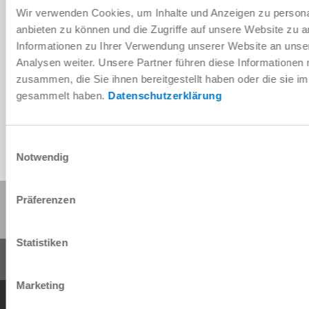
Wir verwenden Cookies, um Inhalte und Anzeigen zu personal
anbieten zu können und die Zugriffe auf unsere Website zu 
Informationen zu Ihrer Verwendung unserer Website an unse
Télécharger les données de CAO
Analysen weiter. Unsere Partner führen diese Informationen
zusammen, die Sie ihnen bereitgestellt haben oder die sie 
Télécharger
gesammelt haben.
Datenschutzerklärung
Einwilligungsauswahl
Notwendig
Partager cette page :
Präferenzen
Statistiken
Marketing
Conditions générales de vente
Protection des données
Mentions légales
Contact