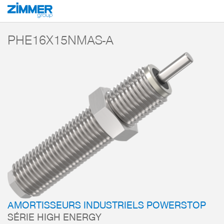
Démarrage
Produits
Composants
Technique d’amortissement
Amorti
PHE16X15NMAS-A
AMORTISSEURS INDUSTRIELS POWERSTOP
SÉRIE HIGH ENERGY